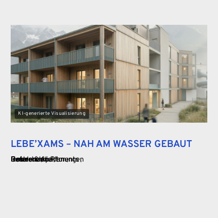
KI-generierte Visualisierung
LEBE’XAMS – NAH AM WASSER GEBAUT
Gastronomie
Gewerbe
Hotels & Apartments
Innenarchitektur
Referenzen Planungen